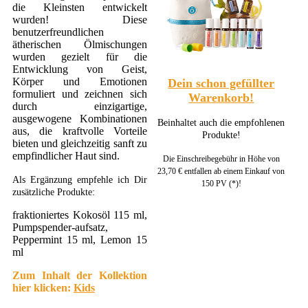
die Kleinsten entwickelt
wurden! Diese
benutzerfreundlichen
ätherischen Ölmischungen
wurden gezielt für die
Entwicklung von Geist,
Körper und Emotionen
Dein schon gefüllter
formuliert und zeichnen sich
Warenkorb!
durch einzigartige,
ausgewogene Kombinationen
Beinhaltet auch die empfohlenen
aus, die kraftvolle Vorteile
Produkte!
bieten und gleichzeitig sanft zu
empfindlicher Haut sind.
Die Einschreibegebühr in Höhe von
23,70 € entfallen ab einem Einkauf von
Als Ergänzung empfehle ich Dir
150 PV (*)!
zusätzliche Produkte:
fraktioniertes Kokosöl 115 ml,
Pumpspender-aufsatz,
Peppermint 15 ml, Lemon 15
ml
Zum Inhalt der Kollektion
hier klicken:
Kids