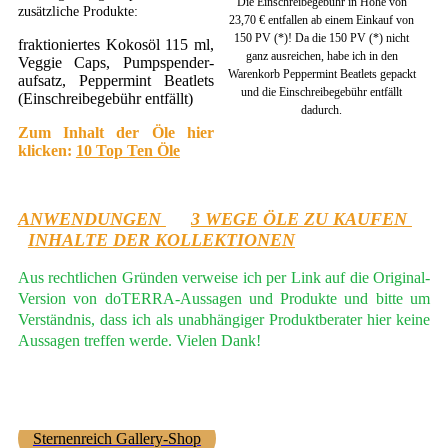
Die Einschreibegebühr in Höhe von
zusätzliche Produkte:
23,70 € entfallen ab einem Einkauf von
150 PV (*)! Da die 150 PV (*) nicht
fraktioniertes Kokosöl 115 ml,
ganz ausreichen, habe ich in den
Veggie Caps, Pumpspender-
Warenkorb Peppermint Beatlets gepackt
aufsatz, Peppermint Beatlets
und die Einschreibegebühr entfällt
(Einschreibegebühr entfällt)
dadurch.
Zum Inhalt der Öle hier
klicken:
10 Top Ten Öle
ANWENDUNGEN
3 WEGE ÖLE ZU KAUFEN
INHALTE DER KOLLEKTIONEN
Aus rechtlichen Gründen verweise ich per Link auf die Original-
Version von doTERRA-Aussagen und Produkte und bitte um
Verständnis, dass ich als unabhängiger Produktberater hier keine
Aussagen treffen werde. Vielen Dank!
Sternenreich Gallery-Shop